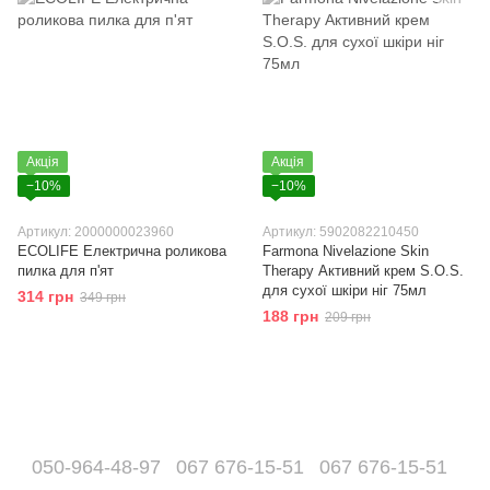
Акція
Акція
−10%
−10%
Артикул: 2000000023960
Артикул: 5902082210450
ECOLIFE Електрична роликова
Farmona Nivelazione Skin
пилка для п'ят
Therapy Активний крем S.O.S.
для сухої шкіри ніг 75мл
314 грн
349 грн
188 грн
209 грн
050-964-48-97
067 676-15-51
067 676-15-51