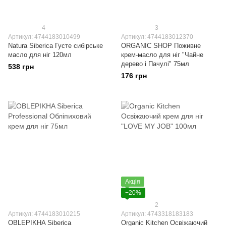
4
3
Артикул: 4744183010499
Артикул: 4744183012370
Natura Siberica Густе сибірське
ORGANIC SHOP Поживне
масло для ніг 120мл
крем-масло для ніг "Чайне
дерево і Пачулі" 75мл
538 грн
176 грн
Акція
−20%
2
Артикул: 4744183010215
Артикул: 4743318183183
OBLEPIKHA Siberica
Organic Kitchen Освіжаючий