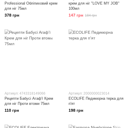
Professional Обліпиховий крем
крем для ніг "LOVE MY JOB"
для ніг 75мл
100мл
378 грн
147 грн
184 грн
Артикул: 4743318149066
Артикул: 2000000023014
Рецепти Бабусі Агаф'ї Крем
ECOLIFE Педикюрна терка для
для ніг Проти втоми 75мл
п'ят
110 грн
198 грн