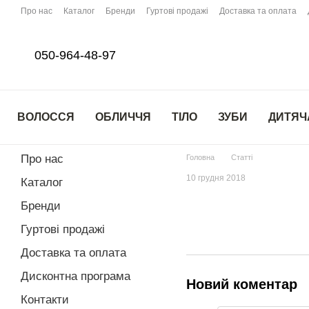
Перейти до основного контенту
Про нас
Каталог
Бренди
Гуртові продажі
Доставка та оплата
050-964-48-97
ВОЛОССЯ
ОБЛИЧЧЯ
ТІЛО
ЗУБИ
ДИТЯЧ
Про нас
Головна
Статті
10 грудня 2018
Каталог
Бренди
Гуртові продажі
Доставка та оплата
Дисконтна програма
Новий коментар
Контакти