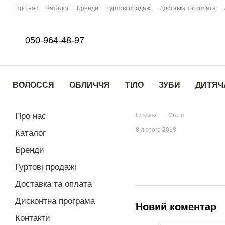
Перейти до основного контенту
Про нас
Каталог
Бренди
Гуртові продажі
Доставка та оплата
050-964-48-97
ВОЛОССЯ
ОБЛИЧЧЯ
ТІЛО
ЗУБИ
ДИТЯЧ
Про нас
Головна
Статті
8 лютого 2018
Каталог
Бренди
Гуртові продажі
Доставка та оплата
Дисконтна програма
Новий коментар
Контакти