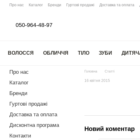
Перейти до основного контенту
Про нас
Каталог
Бренди
Гуртові продажі
Доставка та оплата
050-964-48-97
ВОЛОССЯ
ОБЛИЧЧЯ
ТІЛО
ЗУБИ
ДИТЯЧ
Про нас
Головна
Статті
16 квітня 2015
Каталог
Бренди
Гуртові продажі
Доставка та оплата
Дисконтна програма
Новий коментар
Контакти